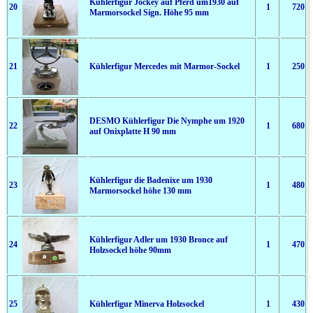
Kühlerfigur Jockey auf Pferd um1930 auf
20
1
720
Marmorsockel Sign. Höhe 95 mm
21
Kühlerfigur Mercedes mit Marmor-Sockel
1
250
DESMO Kühlerfigur Die Nymphe um 1920
22
1
680
auf Onixplatte H 90 mm
Kühlerfigur die Badenixe um 1930
23
1
480
Marmorsockel höhe 130 mm
Kühlerfigur Adler um 1930 Bronce auf
24
1
470
Holzsockel höhe 90mm
25
Kühlerfigur Minerva Holzsockel
1
430