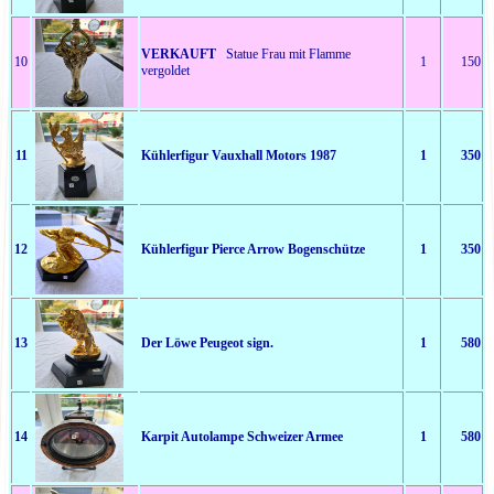
VERKAUFT
Statue Frau mit Flamme
10
1
150
vergoldet
11
Kühlerfigur Vauxhall Motors 1987
1
350
12
Kühlerfigur Pierce Arrow Bogenschütze
1
350
13
Der Löwe Peugeot sign.
1
580
14
Karpit Autolampe Schweizer Armee
1
580