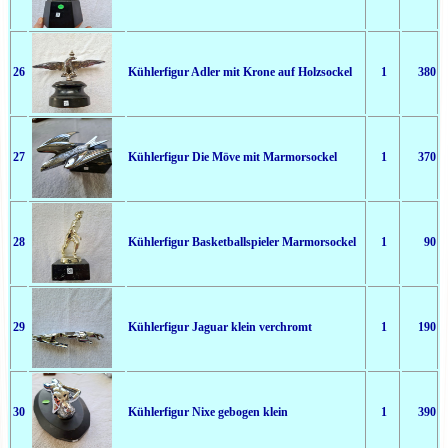
26
Kühlerfigur Adler mit Krone auf Holzsockel
1
380
27
Kühlerfigur Die Möve mit Marmorsockel
1
370
28
Kühlerfigur Basketballspieler Marmorsockel
1
90
29
Kühlerfigur Jaguar klein verchromt
1
190
30
Kühlerfigur Nixe gebogen klein
1
390