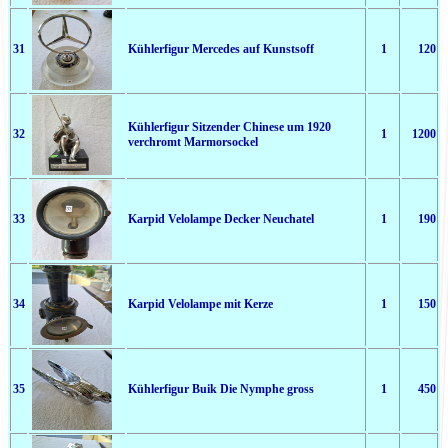
31
Kühlerfigur Mercedes auf Kunstsoff
1
120
Kühlerfigur Sitzender Chinese um 1920
32
1
1200
verchromt Marmorsockel
33
Karpid Velolampe Decker Neuchatel
1
190
34
Karpid Velolampe mit Kerze
1
150
35
Kühlerfigur Buik Die Nymphe gross
1
450