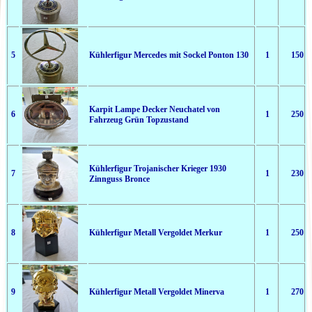
5
Kühlerfigur Mercedes mit Sockel Ponton 130
1
150
Karpit Lampe Decker Neuchatel von
6
1
250
Fahrzeug Grün Topzustand
Kühlerfigur Trojanischer Krieger 1930
7
1
230
Zinnguss Bronce
8
Kühlerfigur Metall Vergoldet Merkur
1
250
9
Kühlerfigur Metall Vergoldet Minerva
1
270