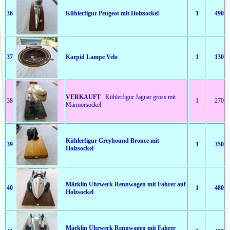
36
Kühlerfigur Peugeot mit Holzsockel
1
490
37
Karpid Lampe Velo
1
130
VERKAUFT
Kühlerfigur Jaguar gross mit
38
1
270
Marmorsockel
Kühlerfigur Greyhound Bronce mit
39
1
350
Holzsockel
Märklin Uhrwerk Rennwagen mit Fahrer auf
40
1
480
Holzsockel
Märklin Uhrwerk Rennwagen mit Fahrer