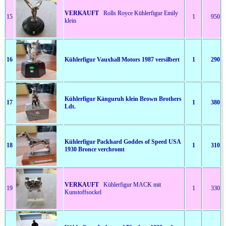
VERKAUFT
Rolls Royce Kühlerfigur Emily
15
1
950
klein
16
Kühlerfigur Vauxhall Motors 1987 versilbert
1
290
Kühlerfigur Känguruh klein Brown Brothers
17
1
380
Ldt.
Kühlerfigur Packhard Goddes of Speed USA
18
1
310
1930 Bronce verchromt
VERKAUFT
Kühlerfigur MACK mit
19
1
330
Kunstoffsockel