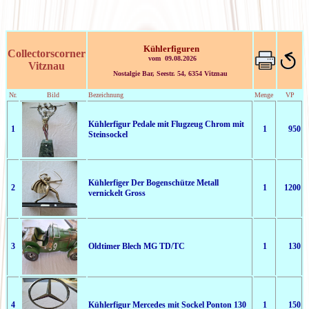
Kühlerfiguren
Collectorscorner
vom 09.08.2026
Vitznau
Nostalgie Bar, Seestr. 54, 6354 Vitznau
Nr.
Bild
Bezeichnung
Menge
VP
Kühlerfigur Pedale mit Flugzeug Chrom mit
1
1
950
Steinsockel
Kühlerfiger Der Bogenschütze Metall
2
1
1200
vernickelt Gross
3
Oldtimer Blech MG TD/TC
1
130
4
Kühlerfigur Mercedes mit Sockel Ponton 130
1
150