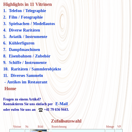
Highlights in 11 Vitrinen
1. Telefon / Telegraphie
2. Film / Fotographie
3. Spielsachen / Modellautos
4. Diverse Raritäten
5. Aviatik / Instrumente
6. Kühlerfiguren
7. Dampfmaschinen
8. Eisenbahnen / Zubehör
9. Schiffe / Instrumente
10. Raritäten / Sammlerobjekte
11. Diverses Sammeln
- Antikes im Restaurant
Home
Fragen zu einem Artikel?
E-Mail
Kontaktieren Sie uns einfach per
oder rufen Sie uns an
+41 79 656 9443.
Zufallsauswahl
Vitrine
Nr.
Bild
Bezeichnung
Menge
VP