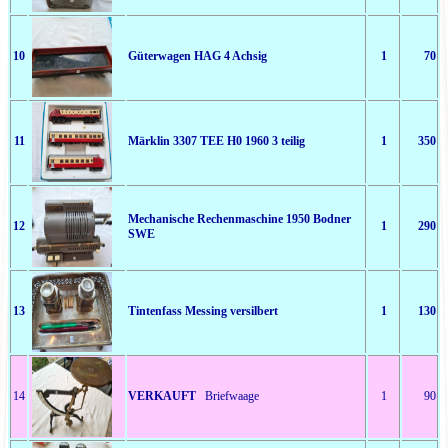
10
Güterwagen HAG 4 Achsig
1
70
11
Märklin 3307 TEE H0 1960 3 teilig
1
350
Mechanische Rechenmaschine 1950 Bodner
12
1
290
SWE
13
Tintenfass Messing versilbert
1
130
14
VERKAUFT
Briefwaage
1
90