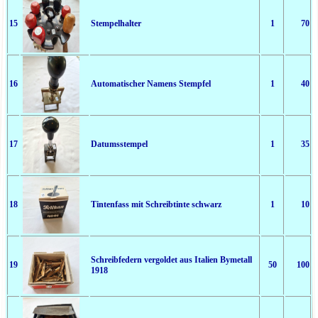
15
Stempelhalter
1
70
16
Automatischer Namens Stempfel
1
40
17
Datumsstempel
1
35
18
Tintenfass mit Schreibtinte schwarz
1
10
Schreibfedern vergoldet aus Italien Bymetall
19
50
100
1918