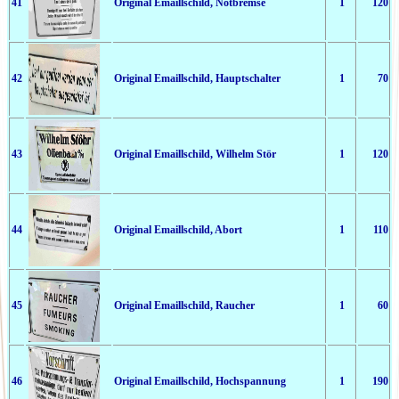
41
Original Emaillschild, Notbremse
1
120
42
Original Emaillschild, Hauptschalter
1
70
43
Original Emaillschild, Wilhelm Stör
1
120
44
Original Emaillschild, Abort
1
110
45
Original Emaillschild, Raucher
1
60
46
Original Emaillschild, Hochspannung
1
190