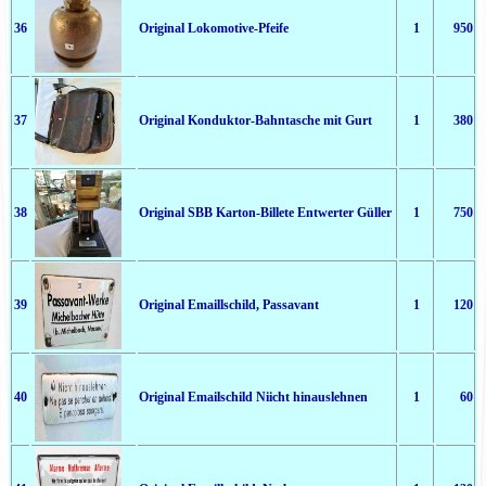
36
Original Lokomotive-Pfeife
1
950
37
Original Konduktor-Bahntasche mit Gurt
1
380
38
Original SBB Karton-Billete Entwerter Güller
1
750
39
Original Emaillschild, Passavant
1
120
40
Original Emailschild Niicht hinauslehnen
1
60