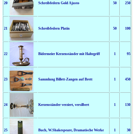
20
Schreibfedern Gold Ajusto
50
250
21
Schreibfedern Platin
50
100
22
Bidermeier Kerzenständer mit Haltegriff
1
95
23
Sammlung Billett-Zangen auf Brett
1
450
24
Kerzenständer verziert, versilbert
1
130
25
Buch, W.Shakespeare, Dramatische Werke
1
30