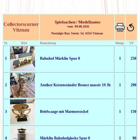
Spielsachen / Modellautos
Collectorscorner
vom 09.08.2026
Vitznau
Nostalgie Bar, Seestr. 54, 6354 Vitznau
Nr.
Bild
Bezeichnung
Menge
VP
1
Bahnhof Märklin Spur 0
1
250
2
Antiker Kerzenständer Bronce massiv 19 Jh
1
290
3
Briefwaage mit Marmorsockel
1
150
4
Märklin Bahnhofglocke Spur 0
1
90