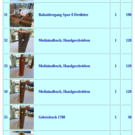
31
Bahnübergang Spur 0 Dreileiter
1
190
32
Medizinalbuch, Handgeschrieben
1
120
33
Medizinalbuch, Handgeschrieben
1
120
34
Medizinalbuch, Handgeschrieben
1
120
35
Gebetsbuch 1788
1
30