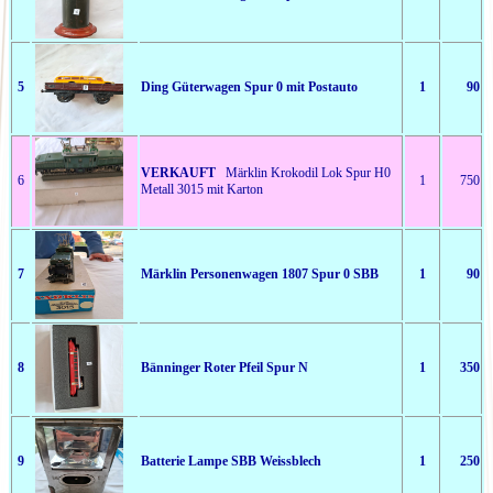
5
Ding Güterwagen Spur 0 mit Postauto
1
90
VERKAUFT
Märklin Krokodil Lok Spur H0
6
1
750
Metall 3015 mit Karton
7
Märklin Personenwagen 1807 Spur 0 SBB
1
90
8
Bänninger Roter Pfeil Spur N
1
350
9
Batterie Lampe SBB Weissblech
1
250