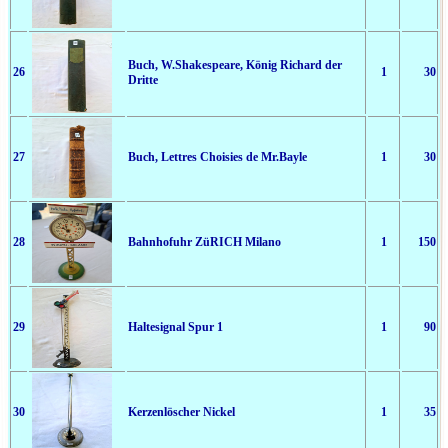
Buch, W.Shakespeare, König Richard der
26
1
30
Dritte
27
Buch, Lettres Choisies de Mr.Bayle
1
30
28
Bahnhofuhr ZüRICH Milano
1
150
29
Haltesignal Spur 1
1
90
30
Kerzenlöscher Nickel
1
35