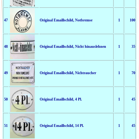
47
Original Emaillschild, Notbremse
1
100
48
Original Emaillschild, Nicht hinauslehnen
1
35
49
Original Emaillschild, Nichtraucher
1
70
50
Original Emaillschild, 4 Pl.
1
45
51
Original Emaillschild, 14 Pl.
1
45