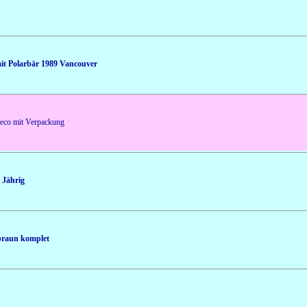
it Polarbär 1989 Vancouver
eco mit Verpackung
 Jährig
braun komplet