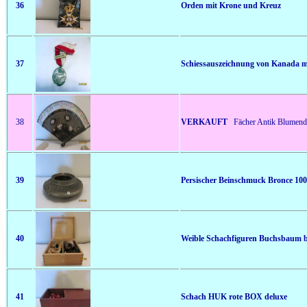
36
Orden mit Krone und Kreuz
37
Schiessauszeichnung von Kanada m
38
VERKAUFT
Fächer Antik Blumend
39
Persischer Beinschmuck Bronce 100
40
Weible Schachfiguren Buchsbaum 
41
Schach HUK rote BOX deluxe