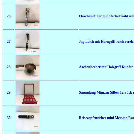
26
Flaschenöffner mit Stacheldraht um
27
Jagtdolch mit Horngriff reich verzie
28
Aschenbecher mit Holzgriff Kupfer
29
Sammlung Münzen Silber 12 Sück mi
30
Reisezapfenzieher mini Messing Rar