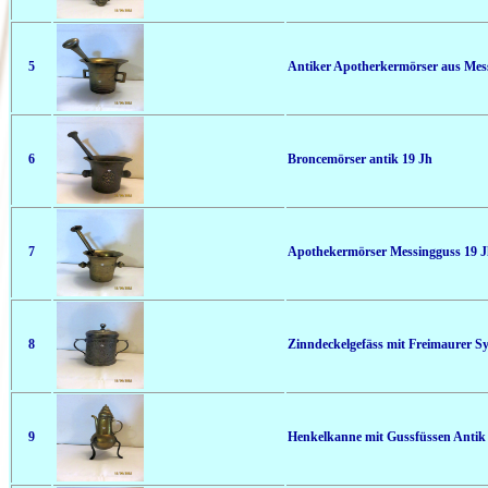
5
Antiker Apotherkermörser aus Mes
6
Broncemörser antik 19 Jh
7
Apothekermörser Messingguss 19 
8
Zinndeckelgefäss mit Freimaurer S
9
Henkelkanne mit Gussfüssen Antik 