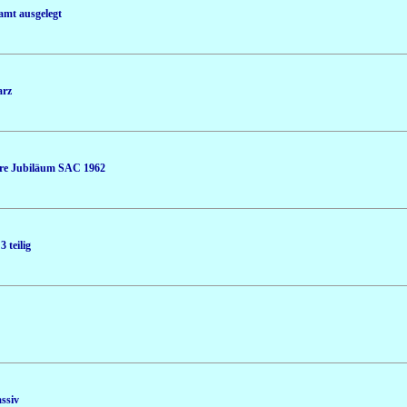
amt ausgelegt
arz
hre Jubiläum SAC 1962
 teilig
ssiv