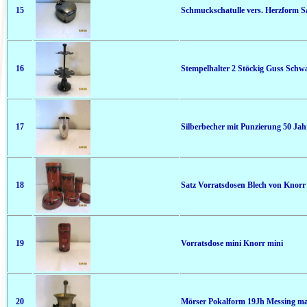
15
Schmuckschatulle vers. Herzform S
16
Stempelhalter 2 Stöckig Guss Schw
17
Silberbecher mit Punzierung 50 Ja
18
Satz Vorratsdosen Blech von Knorr 3
19
Vorratsdose mini Knorr mini
20
Mörser Pokalform 19Jh Messing ma