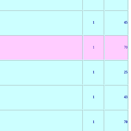
1
45
1
70
1
25
1
43
1
70