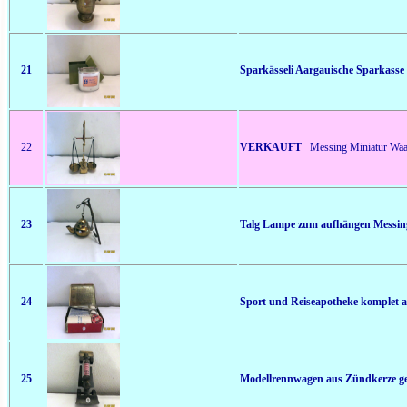
21
Sparkässeli Aargauische Sparkasse
22
VERKAUFT
Messing Miniatur Waa
23
Talg Lampe zum aufhängen Messin
24
Sport und Reiseapotheke komplet an
25
Modellrennwagen aus Zündkerze gef