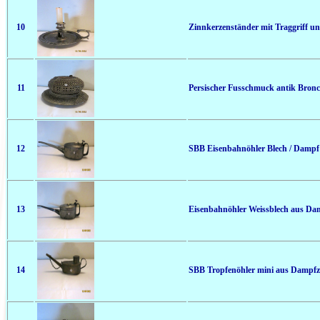
10
Zinnkerzenständer mit Traggriff un
11
Persischer Fusschmuck antik Bronc
12
SBB Eisenbahnöhler Blech / Dampf
13
Eisenbahnöhler Weissblech aus Dam
14
SBB Tropfenöhler mini aus Dampfz