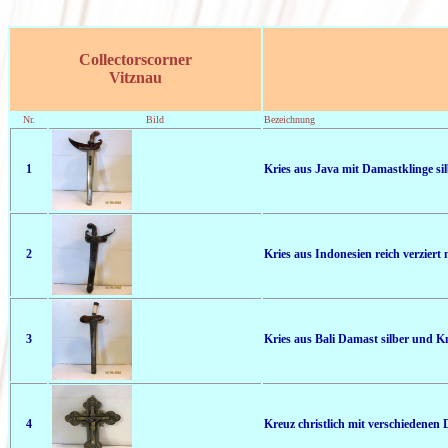
Collectorscorner
Vitznau
Nr.
Bild
Bezeichnung
1
Kries aus Java mit Damastklinge sil
2
Kries aus Indonesien reich verziert
3
Kries aus Bali Damast silber und 
4
Kreuz christlich mit verschiedenen 