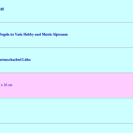
iff
. Segeln ist Vatis Hobby und Muttis Alptraum
artonschachtel Litho
3 x 16 cm