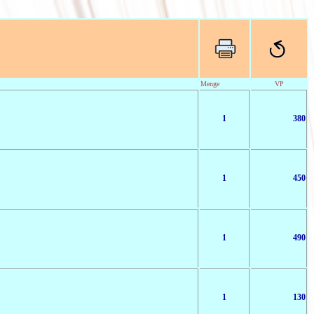
Menge
VP
1
380
1
450
1
490
1
130