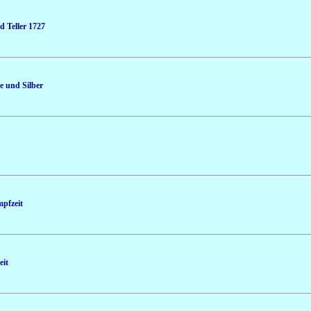
d Teller 1727
e und Silber
pfzeit
eit