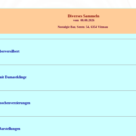
Diverses Sammeln
vom 08.08.2026
Nostalgie Bar, Seestr. 54, 6354 Vitznau
berversilbert
 mit Damastklinge
Knochenverzierungen
Darstellungen