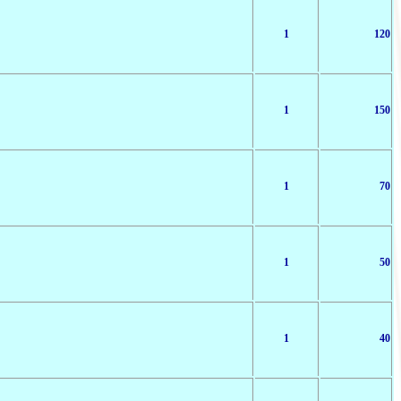
1
120
1
150
1
70
1
50
1
40