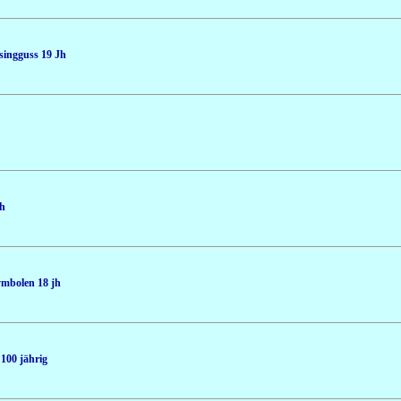
singguss 19 Jh
Jh
ymbolen 18 jh
100 jährig