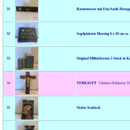
31
Rasiermesser mit Etui Antik Horngr
32
Segelplakette Messing 6 x 10 cm ca
33
Original Militärkerzen 5 Stück in K
34
VERKAUFT
Christus Holzkreuz 3
35
Orden Arabisch