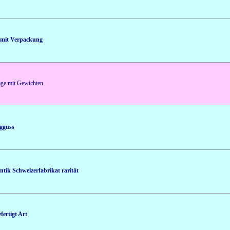
 mit Verpackung
ge mit Gewichten
gguss
tik Schweizerfabrikat rarität
ertigt Art